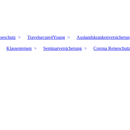
iseschutz
Travelsecure4Young
Auslandskrankenversicherun
Klassenreisen
Seminarversicherung
Corona Reiseschutz